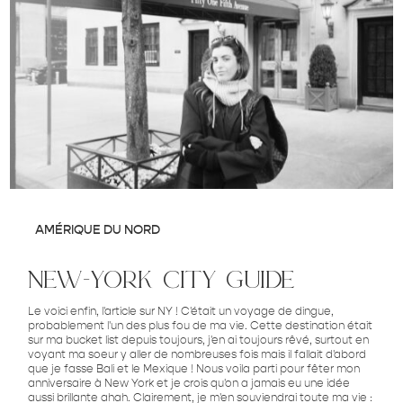
AMÉRIQUE DU NORD
new-york city guide
Le voici enfin, l'article sur NY ! C'était un voyage de dingue,
probablement l'un des plus fou de ma vie. Cette destination était
sur ma bucket list depuis toujours, j'en ai toujours rêvé, surtout en
voyant ma soeur y aller de nombreuses fois mais il fallait d'abord
que je fasse Bali et le Mexique ! Nous voila parti pour fêter mon
anniversaire à New York et je crois qu'on a jamais eu une idée
aussi brillante ahah. Clairement, je m'en souviendrai toute ma vie :