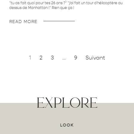
"tu as fait quoi pour tes 26 ans ?" "j'ai fait un tour d'hélicoptère au
dessus de Manhattan !" Rien que ça !
READ MORE
1
2
3
…
9
Suivant
explore
LOOK