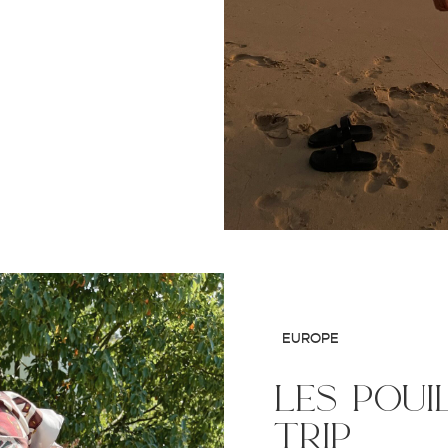
EUROPE
les poui
trip