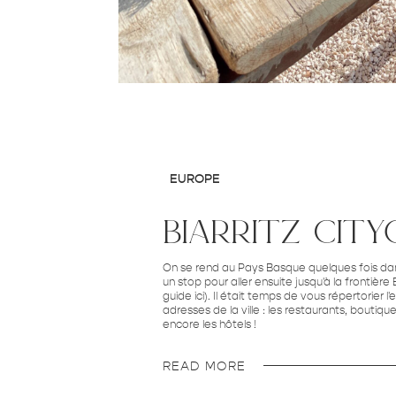
EUROPE
biarritz city
On se rend au Pays Basque quelques fois dans
un stop pour aller ensuite jusqu'à la frontièr
guide ici). Il était temps de vous répertorie
adresses de la ville : les restaurants, boutiq
encore les hôtels !
READ MORE