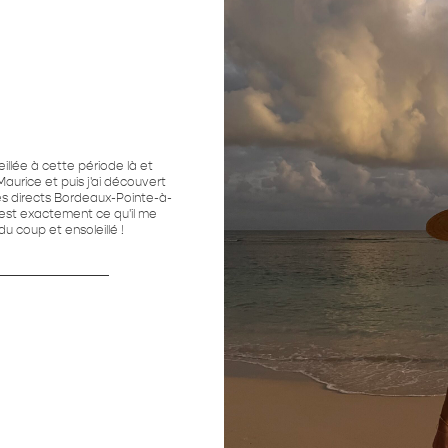
eillée à cette période là et
 Maurice et puis j'ai découvert
es directs Bordeaux-Pointe-à-
'est exactement ce qu'il me
 du coup et ensoleillé !