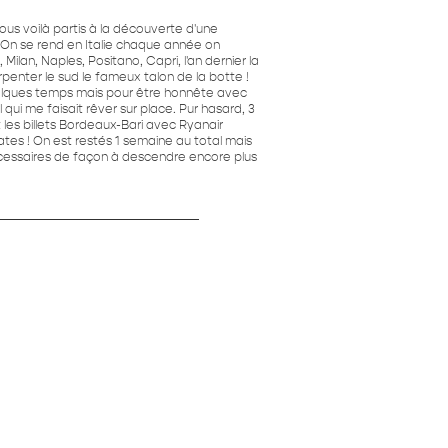
ous voilà partis à la découverte d'une
 ! On se rend en Italie chaque année on
Milan, Naples, Positano, Capri, l'an dernier la
rpenter le sud le fameux talon de la botte !
quelques temps mais pour être honnête avec
l qui me faisait rêver sur place. Pur hasard, 3
 et les billets Bordeaux-Bari avec Ryanair
s ! On est restés 1 semaine au total mais
écessaires de façon à descendre encore plus