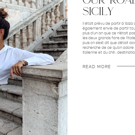
sicily
Il était prévu de partir à Ibi
également envie de partir tou
plus d'un an que ce n'était pa
les deux grands fans de l'Itali
puis on s'est dit que c'était 
recherche de ce qu'on adore :
italienne et du chill : destination
READ MORE