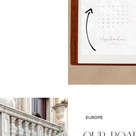
EUROPE
our road