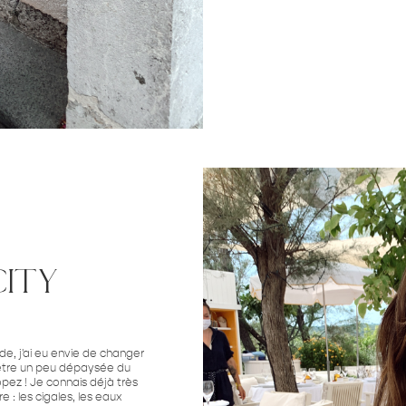
ity
e, j'ai eu envie de changer
d'être un peu dépaysée du
opez ! Je connais déjà très
e : les cigales, les eaux