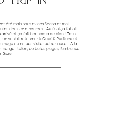
za cet été mais nous avions Sacha et moi,
s les deux en amoureux ! Au final ça faisait
s arrivé et ça fait beaucoup de bien !! Tous
e, on voulait retourner à Capri & Positano et
dommage de ne pas visiter autre chose... A la
 manger italien, de belles plages, l'ambiance
 Sicile !