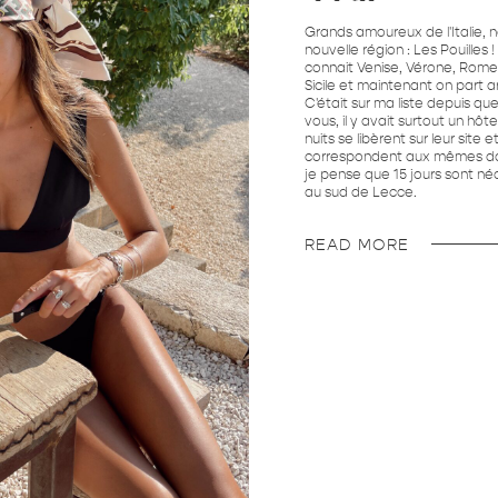
Grands amoureux de l'Italie, n
nouvelle région : Les Pouilles
connait Venise, Vérone, Rome, 
Sicile et maintenant on part a
C'était sur ma liste depuis 
vous, il y avait surtout un hôte
nuits se libèrent sur leur site
correspondent aux mêmes date
je pense que 15 jours sont n
au sud de Lecce.
READ MORE