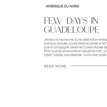
AMÉRIQUE DU NORD
few days in
guadeloupe
J'étais à la recherche d'une destination ensol
pratique d'accès, j'avais d'abord pensé à l'ile
que la compagnie aérienne Corsair réalise d
Pitre tous les dimanches en seulement 8h ! C
fallait : rapide, pas d'escale, moins cher aussi
READ MORE