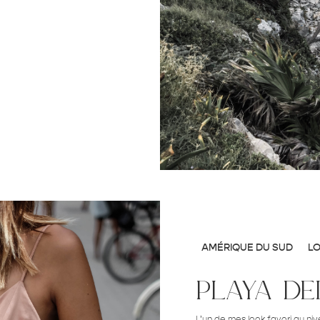
AMÉRIQUE DU SUD
L
playa de
L’un de mes look favori au ni