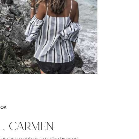
OOK
l carmen
veau des associations. Je préfère largement