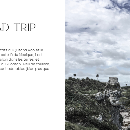
ad trip
 états du Quitana Roo et le
coté là du Mexique, il est
 loin dans les terres, et
du Yucatan ! Peu de touriste,
y sont adorables (bien plus que