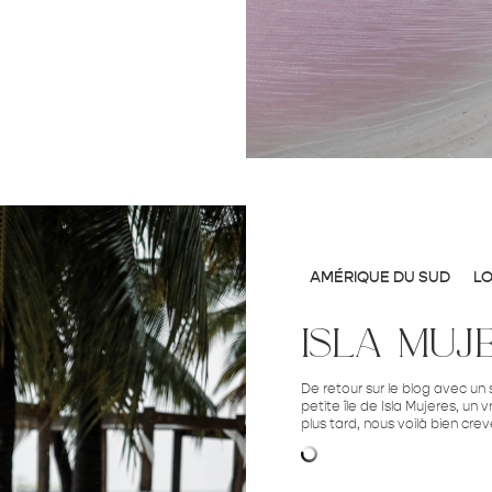
AMÉRIQUE DU SUD
L
isla muj
De retour sur le blog avec un 
petite île de Isla Mujeres, un 
plus tard, nous voilà bien crev