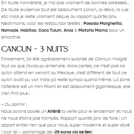
En toute honnêteté, je n’ai pas vraiment de bonnes adresses…
De toute evidence tout est absolument canon, la déco, la vue
etc mais je reste vraiment déçue du rapport qualité/prix.
Néanmoins, voici les restau/bar testés :
Posada Margherita
,
Nomade
,
Habitas
,
Coco Tulum
,
Arca
&
Matcha Mama
pour un
smoothie.
cancun – 3 nuits
Finalement, j’ai été agréablement surprise de Cancun malgré
tout ce que j’avais pu entendre. Alors certes, ce n’est pas ce
qu’on attend en venant au Mexique, c’est différent de tout ce
qu’on avait pu voir mais ça reste sympa quand même. La zone
hôtelière est un mini Miami et est absolument gigantesque, elle
n’en finit plus !
+ Ou dormir :
Nous avions booké un
AirBnB
la veille pour le lendemain et nous
ne nous étions pas trompés. Rapport qualité/prix de folie ! Un
appart entier rien que pour nous, super moderne et super stylé
! (voir
ici
– parrainage de
-25 euros via
ce lien
)