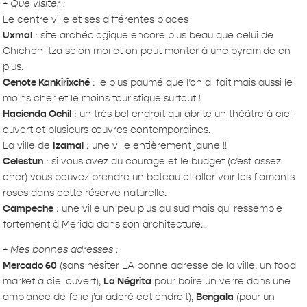
+ Que visiter :
Le centre ville et ses différentes places
Uxmal
: site archéologique encore plus beau que celui de
Chichen Itza selon moi et on peut monter à une pyramide en
plus.
Ce
note Kankirixché
: le plus paumé que l’on ai fait mais aussi le
moins cher et le moins touristique surtout !
H
acienda Ochil
: un très bel endroit qui abrite un théâtre à ciel
ouvert et plusieurs œuvres contemporaines.
La ville de
Izamal
: une ville entièrement jaune !!
Celestun
: si vous avez du courage et le budget (c’est assez
cher) vous pouvez prendre un bateau et aller voir les flamants
roses dans cette réserve naturelle.
Campeche
: une ville un peu plus au sud mais qui ressemble
fortement à Merida dans son architecture…
+ Mes bonnes adresses :
Mercado 60
(sans hésiter LA bonne adresse de la ville, un food
market à ciel ouvert),
La Négrita
pour boire un verre dans une
ambiance de folie j’ai adoré cet endroit),
Bengala
(pour un