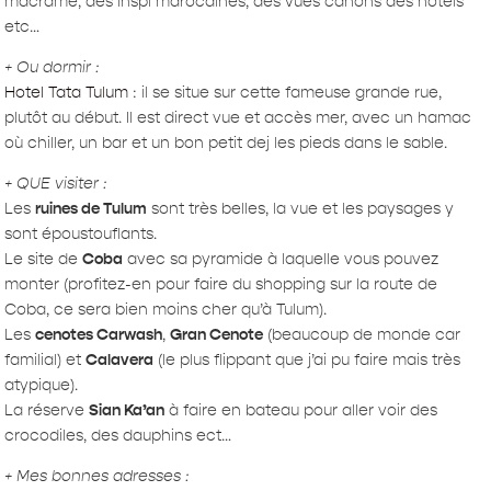
macramé, des inspi marocaines, des vues canons des hôtels
etc…
+ Ou dormir :
Hotel Tata Tulum
: il se situe sur cette fameuse grande rue,
plutôt au début. Il est direct vue et accès mer, avec un hamac
où chiller, un bar et un bon petit dej les pieds dans le sable.
+ QUE visiter :
Les
ruines de Tulum
sont très belles, la vue et les paysages y
sont époustouflants.
Le site de
Coba
avec sa pyramide à laquelle vous pouvez
monter (profitez-en pour faire du shopping sur la route de
Coba, ce sera bien moins cher qu’à Tulum).
Les
cenotes Carwash
,
Gran Cenote
(beaucoup de monde car
familial) et
Calavera
(le plus flippant que j’ai pu faire mais très
atypique).
La réserve
Sian Ka’an
à faire en bateau pour aller voir des
crocodiles, des dauphins ect…
+ Mes bonnes adresses :