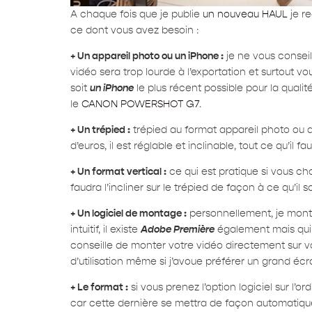
A chaque fois que je publie
un nouveau HAUL
je re
ce dont vous avez besoin :
+ Un appareil photo ou un iPhone :
je ne vous conseil
vidéo sera trop lourde à l’exportation et surtout vou
soit
un iPhone
le plus récent possible pour la qualit
le
CANON POWERSHOT G7
.
+ Un trépied :
trépied au format appareil photo ou a
d’euros, il est réglable et inclinable, tout ce qu’il f
+ Un format vertical :
ce qui est pratique si vous cho
faudra l’incliner sur le trépied de façon à ce qu’il s
+ Un logiciel de montage :
personnellement, je mont
intuitif, il existe
Adobe Première
également mais qui e
conseille de monter votre vidéo directement sur v
d’utilisation même si j’avoue préférer un grand écr
+ Le format :
si vous prenez l’option logiciel sur l
car cette dernière se mettra de façon automatique