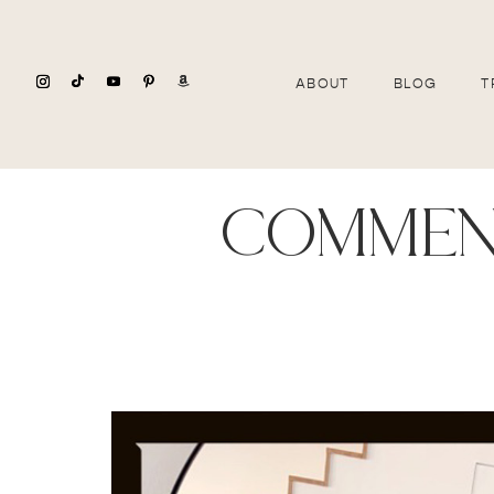
ABOUT
BLOG
T
commen