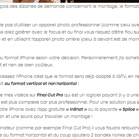
çois des dizaines de demande concernant le montage, le format, le
le pas d’utiliser un appareil photo professionnel (comme celui av
s allez galérer avec le focus et au final vous risquez d’être flou sur
é et en utilisant l’appareil photo arrière (celui à devant est de mo
u format iPhone selon votre décision. Personnellement j’ai ache
aut et rien de bien coûteux.
isissez l’iPhone c’est que le format sera déjà adapté à IGTV, en re
oit
au format vertical et non horizontal
!
e mes vidéos sur
Final Cut Pro
qui est un logiciel payant (il y a un
st plus complexe car plus professionnel. Pour une solution plus si
otre iPhone avec l’app gratuite
« InShot »
ou la payante
« Splice »
an et une souris pour travailler un montage !
’ordinateur (comme par exemple Final Cut Pro) il vous faudra retou
 au format horizontal et du coup ajoutera 2 bandes noires de ch