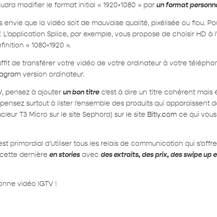
udra modifier le format initial « 1920×1080 » par
un format personna
vie que la vidéo soit de mauvaise qualité, pixélisée ou flou. Po
f. L’application Splice, par exemple, vous propose de choisir HD à 
finition « 1080×1920 ».
suffit de transférer votre vidéo de votre ordinateur à votre téléph
tagram
version ordinateur.
V, pensez à ajouter
un bon titre
c’est à dire un titre cohérent mais 
 pensez surtout à lister l’ensemble des produits qui apparaissent
leur T3 Micro sur le site Sephora) sur le site
Bitly.com
ce qui vous 
 primordial d’utiliser tous les relais de communication qui s’offr
 cette dernière
en stories
avec
des extraits, des prix, des swipe up 
onne vidéo IGTV !