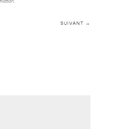
liation.
SUIVANT
→