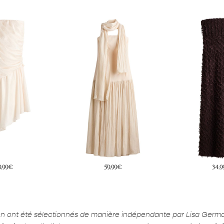
9,99€
34,99€
69,
ion ont été sélectionnés de manière indépendante par Lisa Germ