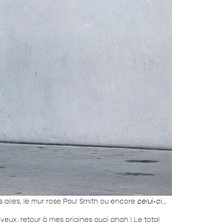
s ailes, le mur rose Paul Smith ou encore
celui-ci
…
eveux, retour à mes origines quoi ahah ! Le total