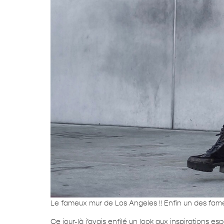
Le fameux mur de Los Angeles !! Enfin un des fameu
Ce jour-là j’avais enfilé un look aux inspirations e