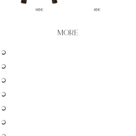
145€
45€
more