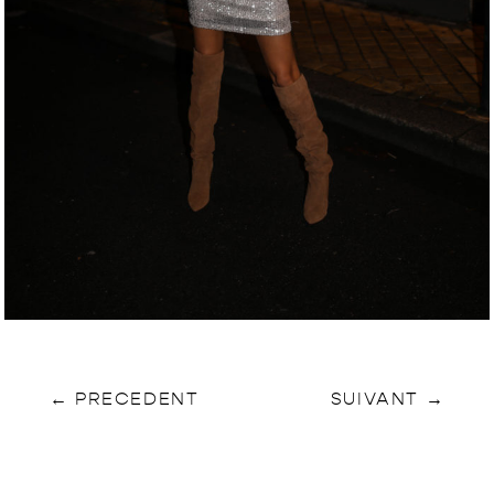
←
PRECEDENT
SUIVANT
→