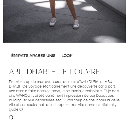
ÉMIRATS ARABES UNIS
LOOK
abu dhabi – le louvre
Premier stop de mes aventures du mois d'Avril : DUBAI et ABU
DHABI ! Ce voyage était carrément une découverte car à part
une escale faite dans ce pays, je ne l'avais jamais visité. Et je dois
dire WAHOU ! J'ai été carrément impressionnée par Dubai, ces
building, sa ville démesurée etc... Gros coup de cœur pour la vieille
ville et ses souks mais on est reparle très vite dans un article city
guide 🙂