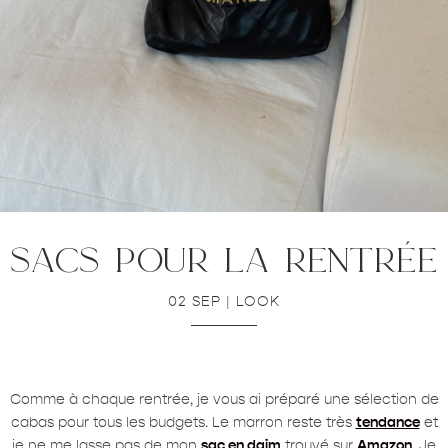
sacs pour la rentrée
02 SEP
|
LOOK
Comme à chaque rentrée, je vous ai préparé une sélection de
cabas pour tous les budgets. Le marron reste très
tendance
et
je ne me lasse pas de mon
sac en daim
trouvé sur
Amazon
. Je