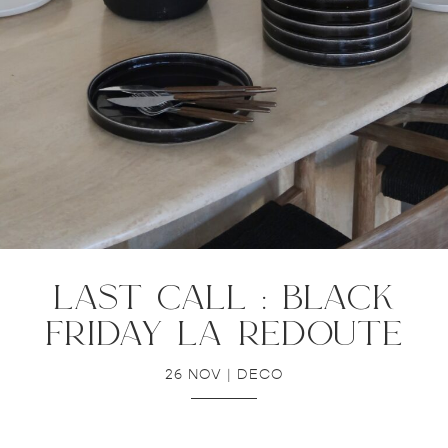
last call : black
friday la redoute
26 NOV
|
DECO