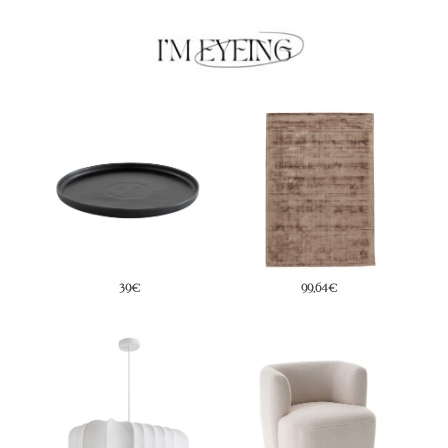
39€
99,64€