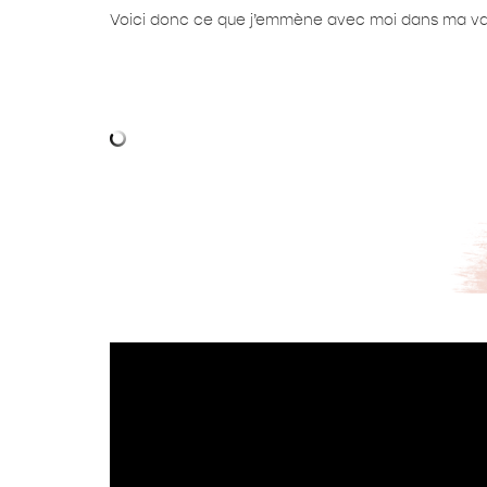
Voici donc ce que j’emmène avec moi dans ma val
Lecteur
vidéo