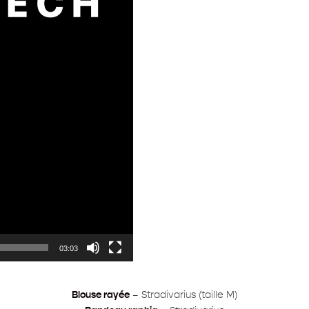
03:03
Blouse rayée
– Stradivarius (taille M)