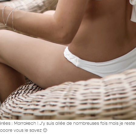
érées : Marrakech ! J’y suis allée de nombreuses fois mais je reste 
oooore vous le savez 🙂