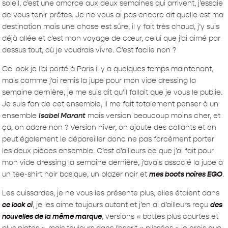
soleil, c’est une amorce aux deux semaines qui arrivent, j’essaie
de vous tenir prêtes. Je ne vous ai pas encore dit quelle est ma
destination mais une chose est sûre, il y fait très chaud, j’y suis
déjà allée et c’est mon voyage de cœur, celui que j’ai aimé par
dessus tout, où je voudrais vivre. C’est facile non ?
Ce look je l’ai porté à Paris il y a quelques temps maintenant,
mais comme j’ai remis la jupe pour mon vide dressing la
semaine dernière, je me suis dit qu’il fallait que je vous le publie.
Je suis fan de cet ensemble, il me fait totalement penser à un
ensemble
I
sabel Marant
mais version beaucoup moins cher, et
ça, on adore non ? Version hiver, on ajoute des collants et on
peut également le dépareiller donc ne pas forcément porter
les deux pièces ensemble. C’est d’ailleurs ce que j’ai fait pour
mon vide dressing la semaine dernière, j’avais associé la jupe à
un tee-shirt noir basique, un blazer noir et
mes boots noires EGO
.
Les cuissardes, je ne vous les présente plus, elles étaient dans
ce look ci
, je les aime toujours autant et j’en ai d’ailleurs reçu
des
nouvelles de la même marque
, versions « bottes plus courtes et