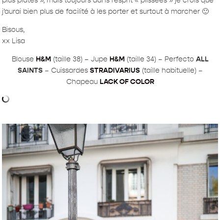
plus plates », mais toujours dans l’esprit « plissées » je crois que
j’aurai bien plus de facilité à les porter et surtout à marcher 🙂
Bisous,
xx Lisa
Blouse
H&M
(taille 38) – Jupe
H&M
(taille 34) – Perfecto
ALL
SAINTS
– Cuissardes
STRADIVARIUS
(taille habituelle) –
Chapeau
LACK OF COLOR