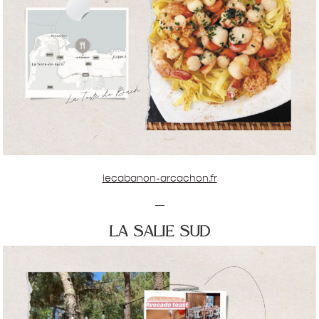
lecabanon-arcachon.fr
—
la salie sud