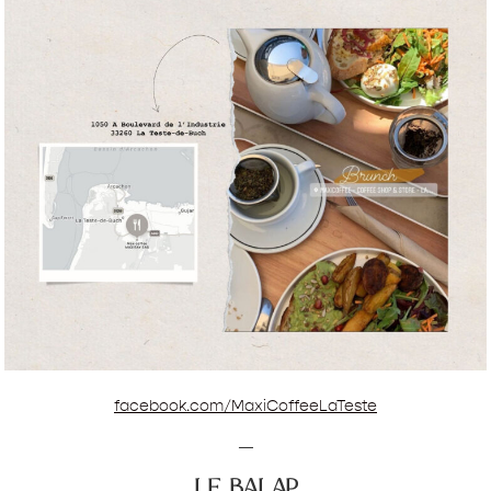
facebook.com/MaxiCoffeeLaTeste
—
le balap