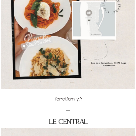
ferretfamily.fr
—
le central