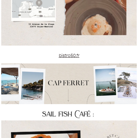
bistro50.fr
sail fish Café :