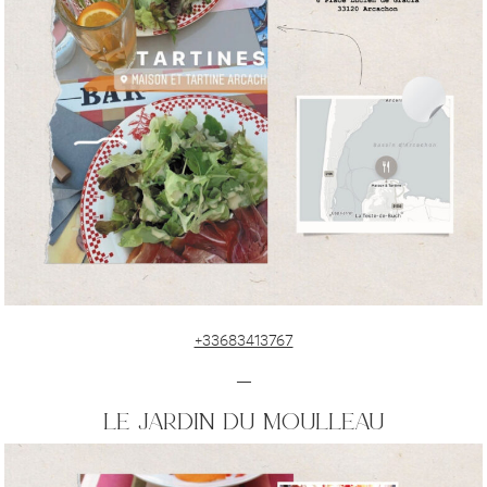
+33683413767
—
le jardin du moulleau