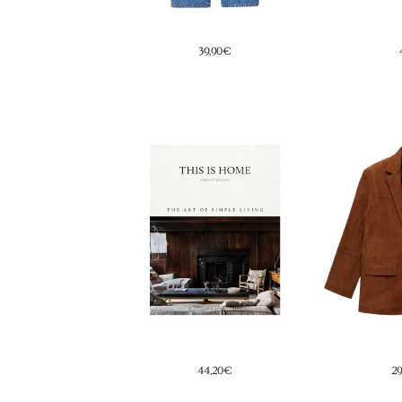
39,90€
48€
3
44,20€
299,99€