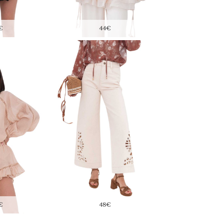
4€
475€
295€
8€
425€
80€