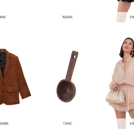
9,90€
33€
4
7,64€
33€
4