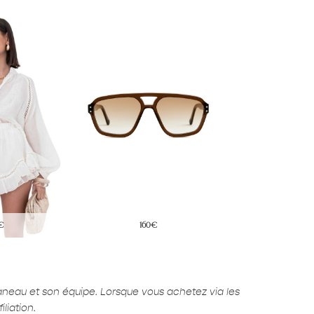
0€
32€
80€
aneau et son équipe. Lorsque vous achetez via les
liation.