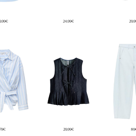
4,99€
29,99€
9,9
9,99€
89€
69,