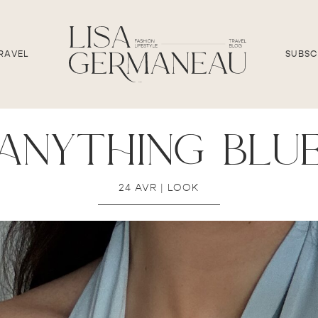
RAVEL
SUBSC
anything blu
24 AVR
|
LOOK