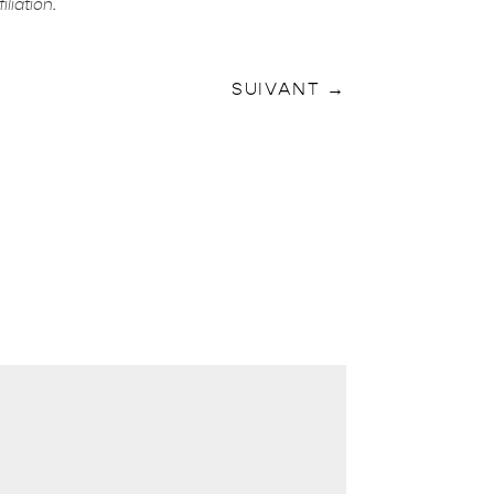
liation.
SUIVANT
→