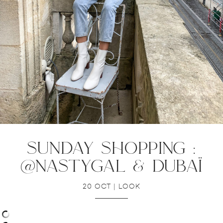
sunday shopping :
@nastygal & dubaï
20 OCT
|
LOOK