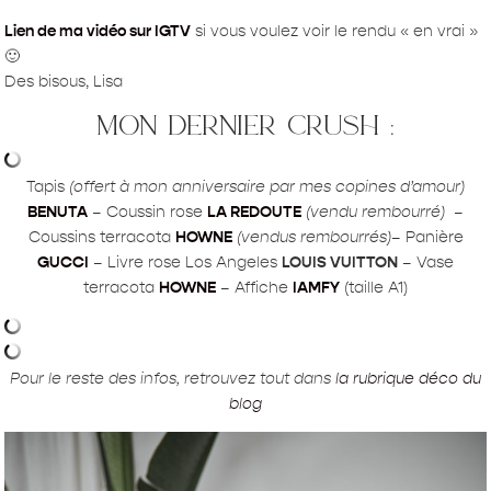
Lien de ma vidéo sur IGTV
si vous voulez voir le rendu « en vrai »
🙂
Des bisous, Lisa
mon dernier crush :
Tapis
(offert à mon anniversaire par mes copines d’amour)
BENUTA
– Coussin rose
LA REDOUTE
(vendu rembourré)
–
Coussins terracota
HOWNE
(vendus rembourrés)
– Panière
GUCCI
– Livre rose Los Angeles
LOUIS VUITTON
– Vase
terracota
HOWNE
– Affiche
IAMFY
(taille A1)
Pour le reste des infos, retrouvez tout dans
la rubrique déco du
blog