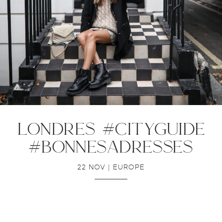
londres #cityguide
#bonnesadresses
22 NOV
|
EUROPE