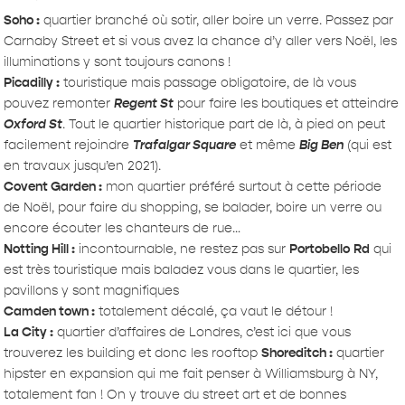
Soho :
quartier branché où sotir, aller boire un verre. Passez par
Carnaby Street et si vous avez la chance d’y aller vers Noël, les
illuminations y sont toujours canons !
Picadilly :
touristique mais passage obligatoire, de là vous
pouvez remonter
Regent St
pour faire les boutiques et atteindre
Oxford St
. Tout le quartier historique part de là, à pied on peut
facilement rejoindre
Trafalgar Square
et même
Big Ben
(qui est
en travaux jusqu’en 2021).
Covent Garden :
mon quartier préféré surtout à cette période
de Noël, pour faire du shopping, se balader, boire un verre ou
encore écouter les chanteurs de rue…
Notting Hill :
incontournable, ne restez pas sur
Portobello
Rd
qui
est très touristique mais baladez vous dans le quartier, les
pavillons y sont magnifiques
Camden town :
totalement décalé, ça vaut le détour !
La City :
quartier d’affaires de Londres, c’est ici que vous
trouverez les building et donc les rooftop
Shoreditch :
quartier
hipster en expansion qui me fait penser à Williamsburg à NY,
totalement fan ! On y trouve du street art et de bonnes