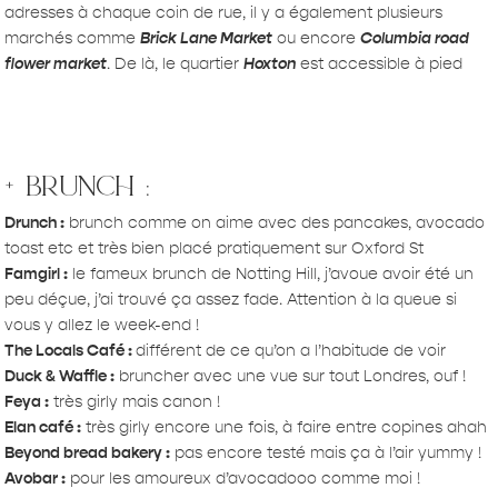
adresses à chaque coin de rue, il y a également plusieurs
marchés comme
Brick Lane Market
ou encore
Columbia road
flower market
. De là, le quartier
Hoxton
est accessible à pied
+ brunch :
Drunch
:
brunch comme on aime avec des pancakes, avocado
toast etc et très bien placé pratiquement sur Oxford St
Famgirl :
le fameux brunch de Notting Hill, j’avoue avoir été un
peu déçue, j’ai trouvé ça assez fade. Attention à la queue si
vous y allez le week-end !
The Locals Café :
différent de ce qu’on a l’habitude de voir
Duck & Waffle :
bruncher avec une vue sur tout Londres, ouf !
Feya :
très girly mais canon !
Elan café
:
très girly encore une fois, à faire entre copines ahah
Beyond bread bakery :
pas encore testé mais ça à l’air yummy !
Avobar :
pour les amoureux d’avocadooo comme moi !