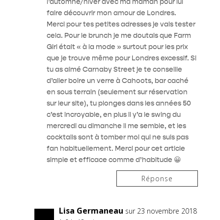
l’automne/hiver avec ma maman pour lui
faire découvrir mon amour de Londres.
Merci pour tes petites adresses je vais tester
cela. Pour le brunch je me doutais que Farm
Girl était « à la mode » surtout pour les prix
que je trouve même pour Londres excessif. Si
tu as aimé Carnaby Street je te conseille
d’aller boire un verre à Cahoots, bar caché
en sous terrain (seulement sur réservation
sur leur site), tu plonges dans les années 50
c’est incroyable, en plus il y’a le swing du
mercredi au dimanche il me semble, et les
cocktails sont à tomber moi qui ne suis pas
fan habituellement. Merci pour cet article
simple et efficace comme d’habitude 😀
Réponse
Lisa Germaneau
sur 23 novembre 2018