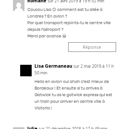
Romane
sur 21 avril 2019 à 19 h 52 min
Coucou Lisa 😊 comment est tu allée à
Londres ? En avion ?
Par quel transport rejoints-tu le centre ville
depuis l’aéroport ?
Merci par avance 😀
Réponse
Lisa Germaneau
sur 2 mai 2019 à 11 h
50 min
Hello en avion oui ahah c’est mieux de
Bordeaux ! Et ensuite si tu arrives à
Gatwick tu as le gatwick express qui est
un train pour arriver en centre ville à
Victoria !
Julie
sur 21 décembre 2018 à 17 h 49 min