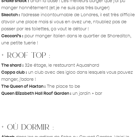
Shake shack :
ahah la base ! Les meilleurs burger que j’ai pu
manger honnêtement (et je ne suis pas très burger)
Skectch :
l’adresse incontournable de Londres, il est très difficile
d’avoir une place mais si vous en avez une, n’oubliez pas de
passer par les toilettes, ça vaut le détour !
Cecconi’s :
pour manger italien dans le quartier de Shoreditch,
une petite tuerie !
+ roof top :
The shard :
32e étage, le restaurant Aquashard
Coppa club :
un club avec des igloo dans lesquels vous pouvez
manger, j’adore !
The Queen of Hoxton :
The place to be
Queen Elizabeth Hall Roof Garden :
un jardin + bar
+ où dormir :