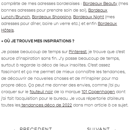
complète de mes adresses bordelaises :
Bordeaux Beauty
(mes
bonnes adresses pour prendre soin de soi),
Bordeaux
Lunch/Brunch
,
Bordeaux Shopping
,
Bordeaux Night
(mes
adresses pour dîner, boire un verre etc.) et enfin
Bordeaux
Hôtels
.
+ OÙ JE TROUVE MES INSPIRATIONS ?
Je passe beaucoup de temps sur
Pinterest
, je trouve que c’est
source d’inspiration sans fin. J’y passe beaucoup de temps,
surtout à regarde la déco de lieux insolites. C’est assez
fascinant et ça me permet de mieux connaître les tendances,
de découvrir de nouvelles choses et de m’inspirer pour ma
propre déco. Ça peut me donner des envies, comme j’ai pu
craquer sur le
fauteuil noir
de la marque
101 Copenhagen
dont
j’ai fait l’acquisition pour le bureau. Je vous répertorie d’ailleurs
toutes les
tendances déco de 2022
dans mon article à ce sujet.
←
PRECEDENT
SUIVANT
→