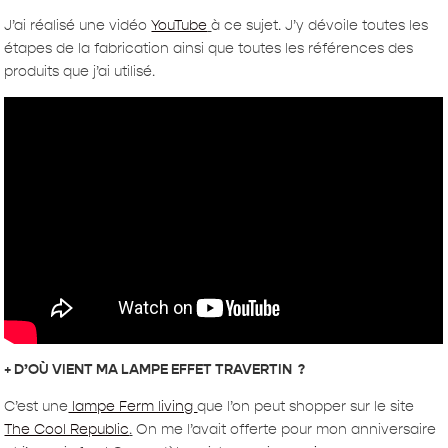
J’ai réalisé une vidéo
YouTube
à ce sujet. J’y dévoile toutes les
étapes de la fabrication ainsi que toutes les références des
produits que j’ai utilisé.
+ D’OÙ VIENT MA LAMPE EFFET TRAVERTIN
?
C’est une
lampe Ferm living
que l’on peut shopper sur le site
The Cool Republic
.
On me l’avait offerte pour mon anniversaire