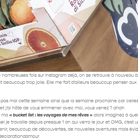
 de nombreuses fois sur Instagram déjà, on se retrouve à nouveau 
ait beaucoup trop jolie. Elle me fait d’ailleurs beaucoup penser 
e pas mal cette semaine ainsi que la semaine prochaine car celle
et j’ai hâte de vous emmener avec moi, vous venez ? ahah
ur ma
« bucket list : les voyages de mes rêves »
alors imaginez à quel 
el je travaille depuis presque 1 an qui verra le jour et OMG, c’est
s à venir, beaucoup de découvertes, de nouvelles aventures mais év
#declarationdamour