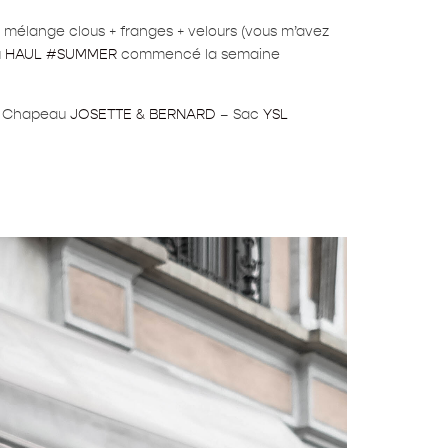
e mélange clous + franges + velours (vous m’avez
u
HAUL #SUMMER
commencé la semaine
) – Chapeau
JOSETTE & BERNARD
– Sac
YSL