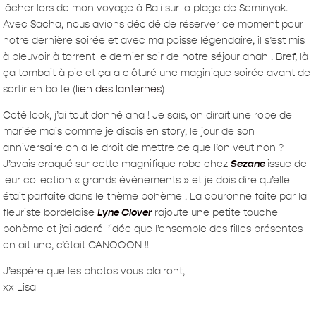
lâcher lors de mon voyage à Bali sur la plage de Seminyak.
Avec Sacha, nous avions décidé de réserver ce moment pour
notre dernière soirée et avec ma poisse légendaire, il s’est mis
à pleuvoir à torrent le dernier soir de notre séjour ahah ! Bref, là
ça tombait à pic et ça a clôturé une maginique soirée avant de
sortir en boite (
lien des lanternes
)
Coté look, j’ai tout donné aha ! Je sais, on dirait une robe de
mariée mais comme je disais en story, le jour de son
anniversaire on a le droit de mettre ce que l’on veut non ?
J’avais craqué sur cette magnifique robe chez
Sezane
issue de
leur collection « grands événements » et je dois dire qu’elle
était parfaite dans le thème bohème ! La couronne faite par la
fleuriste bordelaise
Lyne Clover
rajoute une petite touche
bohème et j’ai adoré l’idée que l’ensemble des filles présentes
en ait une, c’était CANOOON !!
J’espère que les photos vous plairont,
xx Lisa