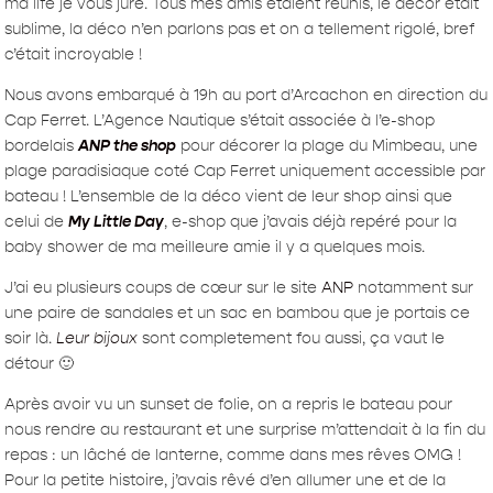
ma life je vous jure. Tous mes amis étaient réunis, le décor était
sublime, la déco n’en parlons pas et on a tellement rigolé, bref
c’était incroyable !
Nous avons embarqué à 19h au port d’Arcachon en direction du
Cap Ferret. L’Agence Nautique s’était associée à l’e-shop
bordelais
ANP the shop
pour décorer la plage du Mimbeau, une
plage paradisiaque coté Cap Ferret uniquement accessible par
bateau ! L’ensemble de la déco vient de leur shop ainsi que
celui de
My Little Day
, e-shop que j’avais déjà repéré pour la
baby shower de ma meilleure amie il y a quelques mois.
J’ai eu plusieurs coups de cœur sur le site
ANP
notamment sur
une paire de sandales et un sac en bambou que je portais ce
soir là.
Leur bijoux
sont completement fou aussi, ça vaut le
détour 🙂
Après avoir vu un sunset de folie, on a repris le bateau pour
nous rendre au restaurant et une surprise m’attendait à la fin du
repas : un lâché de lanterne, comme dans mes rêves OMG !
Pour la petite histoire, j’avais rêvé d’en allumer une et de la