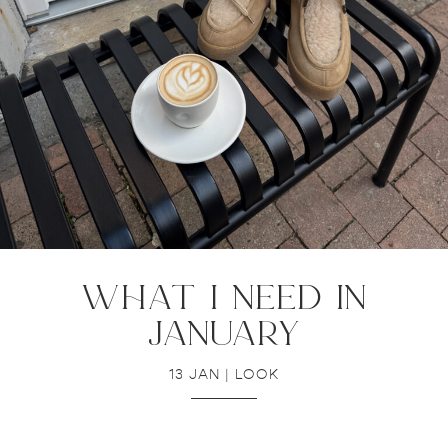
what i need in
january
13 JAN
|
LOOK