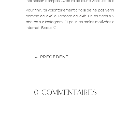
inclinaison compas. Avec l’aide d’une visseuse et de
Pour finir, j’ai volontairement choisi de ne pas ver
comme
celle-ci
ou encore
celle-là
. En tout cas si
photos sur Instagram. Et pour les moins motivées d’
internet. Bisous ♡
←
PRECEDENT
0 commentaires