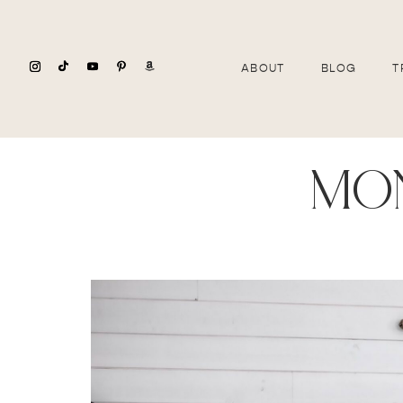
ABOUT
BLOG
T
mo