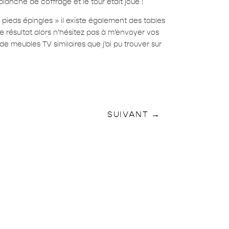
planche de coffrage et le tour était joué !
 « pieds épingles » il existe également des tables
le résultat alors n’hésitez pas à m’envoyer vos
e meubles TV similaires que j’ai pu trouver sur
SUIVANT
→