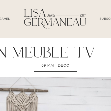
RAVEL
SUBSC
n meuble tv – 
09 MAI
|
DECO