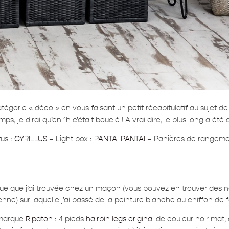
tégorie « déco » en vous faisant un petit récapitulatif au sujet 
s, je dirai qu’en 1h c’était bouclé ! A vrai dire, le plus long a été
tus :
CYRILLUS
– Light box :
PANTAI PANTAI
– Panières de rangemen
ue que j’ai trouvée chez un maçon (vous pouvez en trouver des n
enne) sur laquelle j’ai passé de la peinture blanche au chiffon de
a marque
Ripaton
: 4 pieds
hairpin legs original
de couleur noir mat