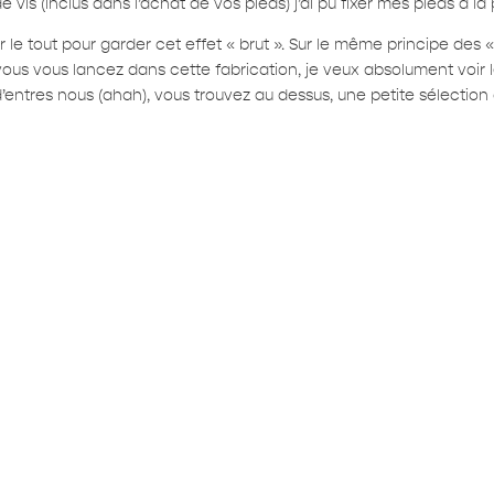
 vis (inclus dans l’achat de vos pieds) j’ai pu fixer mes pieds à la 
nir le tout pour garder cet effet « brut ». Sur le même principe des
 vous vous lancez dans cette fabrication, je veux absolument voir 
entres nous (ahah), vous trouvez au dessus, une petite sélection d