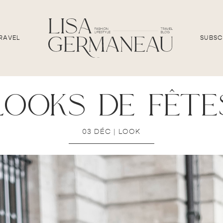
RAVEL
SUBSC
looks de fête
03 DÉC
|
LOOK