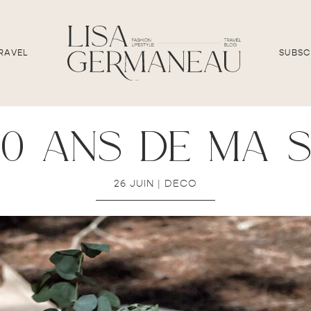
RAVEL
SUBSC
30 ans de ma 
26 JUIN
|
DECO