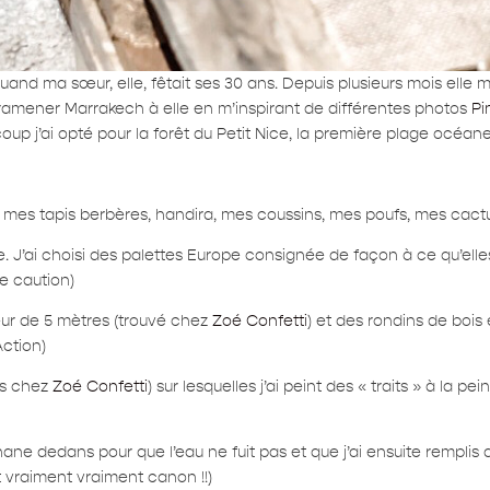
 quand ma sœur, elle, fêtait ses 30 ans. Depuis plusieurs mois elle
lui ramener Marrakech à elle en m’inspirant de différentes photos
Pi
oup j’ai opté pour la forêt du Petit Nice, la première plage océan
s mes tapis berbères, handira, mes coussins, mes poufs, mes cact
e. J’ai choisi des palettes Europe consignée de façon à ce qu’ell
de caution)
eur de 5 mètres (trouvé chez
Zoé Confetti
) et des rondins de bois
ction)
és chez
Zoé Confetti
) sur lesquelles j’ai peint des « traits » à la 
hane dedans pour que l’eau ne fuit pas et que j’ai ensuite remplis
st vraiment vraiment canon !!)