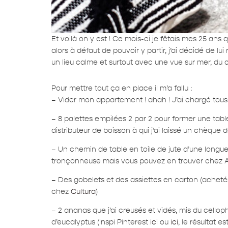
Et voilà on y est ! Ce mois-ci je fêtais mes 25 ans
alors à défaut de pouvoir y partir, j’ai décidé de 
un lieu calme et surtout avec une vue sur mer, du c
Pour mettre tout ça en place il m’a fallu :
– Vider mon appartement ! ahah ! J’ai chargé tou
– 8 palettes empilées 2 par 2 pour former une tabl
distributeur de boisson à qui j’ai laissé un chèque 
– Un chemin de table en toile de jute d’une longu
tronçonneuse mais vous pouvez en trouver chez A
– Des gobelets et des assiettes en carton (achet
chez
Cultura
)
– 2 ananas que j’ai creusés et vidés, mis du cellop
d’eucalyptus (inspi Pinterest
ici
ou
ici
, le résultat e