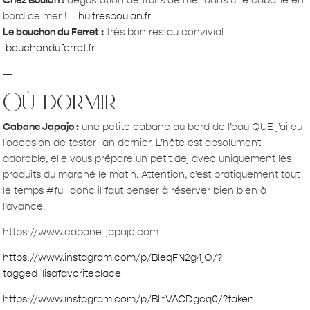
Chez Boulan :
dégustation de fruits de mer dans une cabane en
bord de mer ! –
huitresboulan.fr
Le bouchon du Ferret :
très bon restau convivial –
bouchonduferret.fr
—
Où dormir
Cabane Japajo :
une petite cabane au bord de l’eau QUE j’ai eu
l’occasion de tester l’an dernier. L’hôte est absolument
adorable, elle vous prépare un petit dej avec uniquement les
produits du marché le matin. Attention, c’est pratiquement tout
le temps #full donc il faut penser à réserver bien bien à
l’avance.
https://www.cabane-japajo.com
https://www.instagram.com/p/BIeqFN2g4jO/?
tagged=lisafavoriteplace
https://www.instagram.com/p/BIhVACDgcq0/?taken-