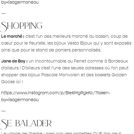
by=lisagermaneau
—
Shopping
Le marché :
c’est l’un des meilleurs marché du bassin, coup de
cœur pour le fleuriste, les bijoux Vesta Bijoux qui y sont exposés
ainsi que pour le stand de paniers personnalisés.
Jane de Boy :
un incontournable au Ferret comme à Bordeaux
d’ailleurs ! D’ailleurs c’est l’une des seules adresses où l’on peut
shopper des bijoux Pascale Monvoisin et des baskets Golden
Goose ici !
https://www.instagram.com/p/BIe6MgRgkKc/?taken-
by=lisagermaneau
—
Se balader
Le village de l’herbe : bien loin des paillettes QUE l’on peut