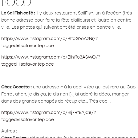
FOOD
Le SailFish café :
il y deux restaurant SailFish, un à l’océan (très
bonne adresse pour faire la fête d’ailleurs) et l’autre en centre
ville. Les photos qui suivent ont été prises en centre ville.
https://www.instagram.com/p/BIfoGYoAzNr/?
tagged=lisafavoriteplace
https://www.instagram.com/p/BIhffo3ASWQ/?
tagged=lisafavoriteplace
—
Chez Cocotte :
une adresse « à la cool » (ce qui est rare au Cap
Ferret ahah, je dis ça, je dis rien !), j’ai adoré la déco, manger
dans des grands canapés de récup etc… Très cool !
https://www.instagram.com/p/BIj7Rf5AjCe/?
tagged=lisafavoriteplace
Autres :