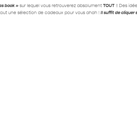
as book »
sur lequel vous retrouverez absolument
TOUT
!! Des idé
rtout une sélection de cadeaux pour vous ahah !
Il suffit de cliqu