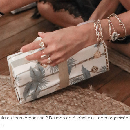
te ou team organisée ? De mon coté, c’est plus team organisée et
r !