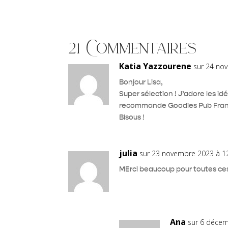
21 Commentaires
Katia Yazzourene
sur 24 no
Bonjour Lisa,
Super sélection ! J’adore les i
recommande Goodies Pub France
Bisous !
julia
sur 23 novembre 2023 à 1
MErci beaucoup pour toutes ces 
Ana
sur 6 décem