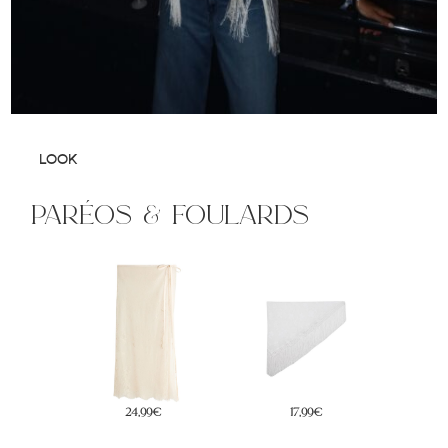
LOOK
paréos & foulards
17,99€
29,99€