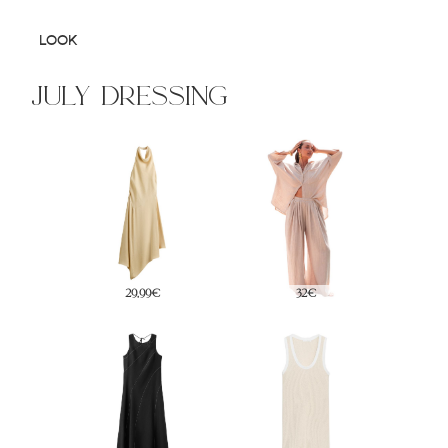
LOOK
july dressing
17,95€
35€