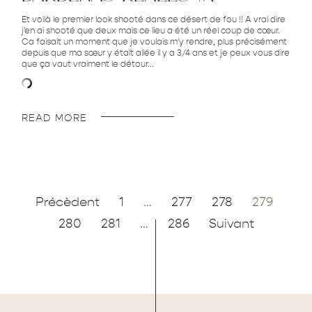
Et voilà le premier look shooté dans ce désert de fou !! A vrai dire
j'en ai shooté que deux mais ce lieu a été un réel coup de cœur.
Ca faisait un moment que je voulais m'y rendre, plus précisément
depuis que ma sœur y était allée il y a 3/4 ans et je peux vous dire
que ça vaut vraiment le détour...
READ MORE
Précèdent
1
…
277
278
279
280
281
…
286
Suivant