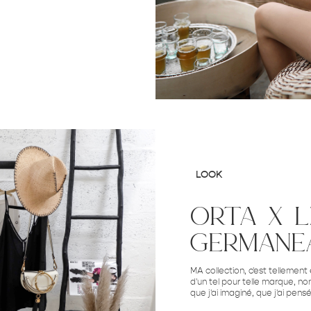
LOOK
orta x l
germane
MA collection, c'est tellement 
d'un tel pour telle marque, non
que j'ai imaginé, que j'ai pen