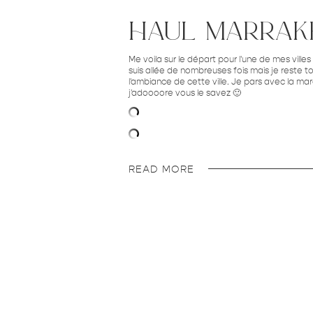
haul marrak
Me voila sur le départ pour l'une de mes villes
suis allée de nombreuses fois mais je reste t
l'ambiance de cette ville. Je pars avec la m
j'adoooore vous le savez 🙂
READ MORE