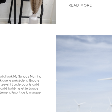
READ MORE
otal look My Sunday Morning
ock que le précédent. Encore
e tee-shirt aigle pour le coté
le coté bohème et je trouve
ement l'esprit de la marque