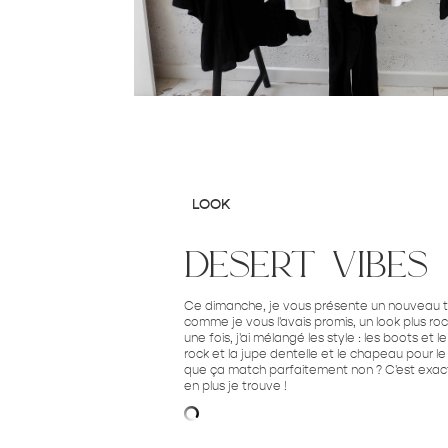
LOOK
desert vibes
Ce dimanche, je vous présente un nouveau t
comme je vous l'avais promis, un look plus r
une fois, j'ai mélangé les style : les boots et l
rock et la jupe dentelle et le chapeau pour 
que ça match parfaitement non ? C'est exact
en plus je trouve !