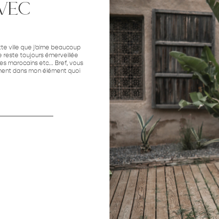
vec
tte ville que j'aime beaucoup
je reste toujours émerveillée
es marocains etc... Bref, vous
ément dans mon élément quoi