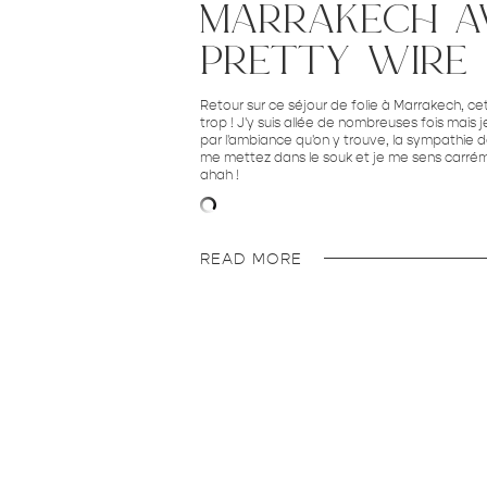
marrakech a
pretty wire
Retour sur ce séjour de folie à Marrakech, ce
trop ! J'y suis allée de nombreuses fois mais 
par l'ambiance qu'on y trouve, la sympathie d
me mettez dans le souk et je me sens carr
ahah !
READ MORE