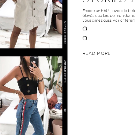
Encore un HAUL, avec de belles
élevés que lors de mon derni
vous aimez aussi voir différen
READ MORE