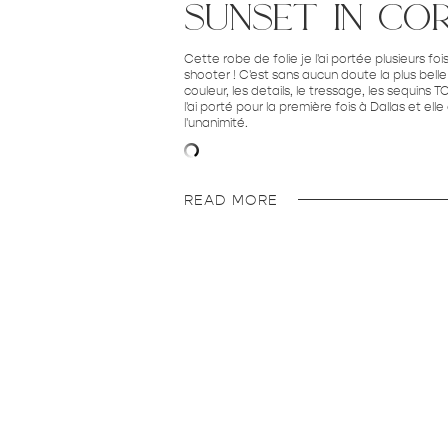
sunset in co
Cette robe de folie je l'ai portée plusieurs f
shooter ! C'est sans aucun doute la plus bell
couleur, les details, le tressage, les sequins 
l'ai porté pour la première fois à Dallas et elle
l'unanimité.
READ MORE