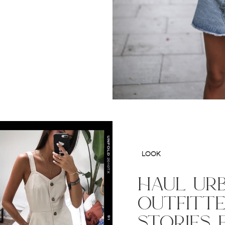
LOOK
haul ur
outfitte
stories 