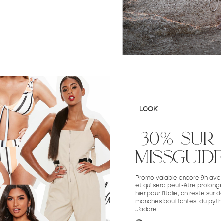
LOOK
-30% sur
missguid
Promo valable encore 9h avec
et qui sera peut-être prolong
hier pour l'Italie, on reste su
manches bouffantes, du python 
J'adore !