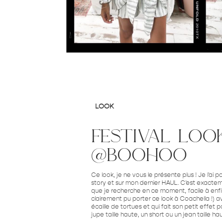
LOOK
festival loo
@boohoo
Ce look, je ne vous le présente plus ! Je l'ai
story et sur mon dernier HAUL. C'est exactem
que je recherche en ce moment, facile à enfiler
clairement pu porter ce look à Coachella !) 
écaille de tortues et qui fait son petit effe
jupe taille haute, un short ou un jean taille hau