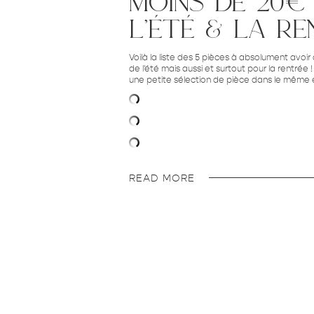
moins de 20€
l’été & la r
Voilà la liste des 5 pièces à absolument avoir
de l'été mais aussi et surtout pour la rentrée !
une petite sélection de pièce dans le même e
READ MORE