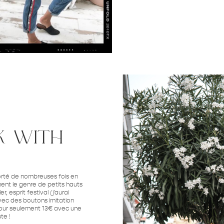
k with
 porté de nombreuses fois en
ent le genre de petits hauts
, esprit festival (j'aurai
avec des boutons imitation
t pour seulement 13€ avec une
te !