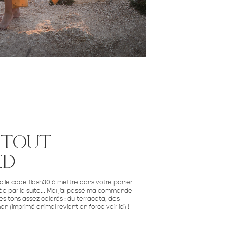
 tout
ed
 le code flash30 à mettre dans votre panier
ée par la suite... Moi j'ai passé ma commande
r des tons assez colorés : du terracota, des
(imprimé animal revient en force voir ici) !