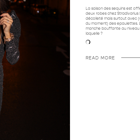
La saison des sequins est offi
deux robes chez Stradivarius !!
décolleté mais surtout avec (
du moment) des epaulettes. L
manche bouffante au niveau de
laquelle ?
READ MORE