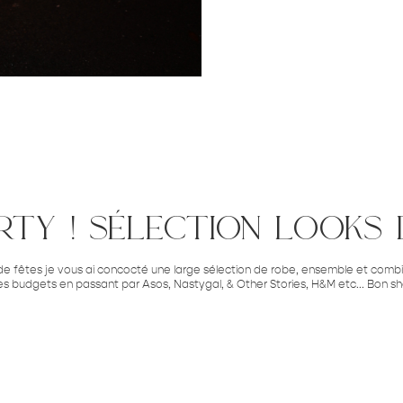
rty ! sélection looks 
e fêtes je vous ai concocté une large sélection de robe, ensemble et combin
s les budgets en passant par Asos, Nastygal, & Other Stories, H&M etc... Bon s