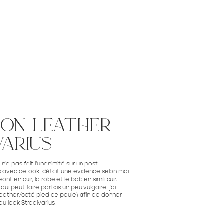
 on leather
arius
l n'a pas fait l'unanimité sur un post
avec ce look, c'était une evidence selon moi
sont en cuir, la robe et le bob en simili cuir.
qui peut faire parfois un peu vulgaire, j'ai
 leather/coté pied de poule) afin de donner
du look Stradivarius.