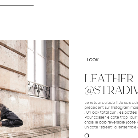
LOOK
leather
@stradiv
Le retour du bob !! Je sais qu'i
précédent sur Instagram mais 
! Un look total cuir : les bottes 
Pour casser le coté trop "cuir" 
choisi le bob réversible (coté
un coté "street" à l'ensemble 