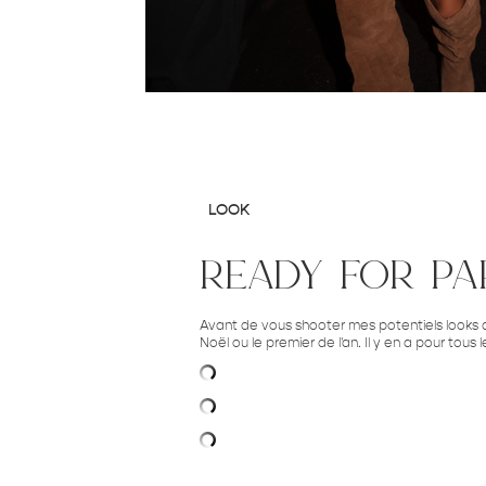
LOOK
ready for pa
Avant de vous shooter mes potentiels looks d
Noël ou le premier de l'an. Il y en a pour tou