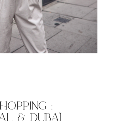
hopping :
al & dubaï