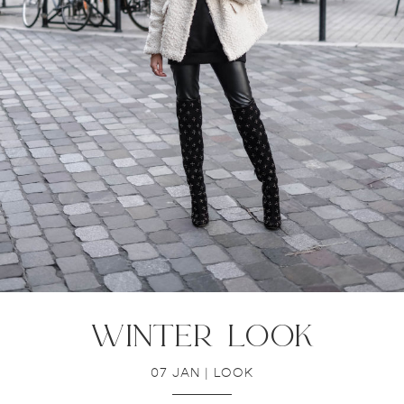
winter look
07 JAN
|
LOOK