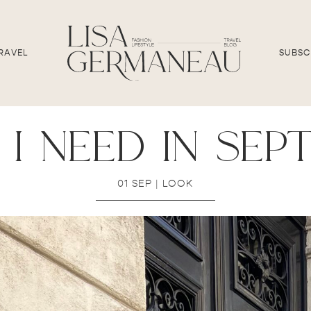
RAVEL
SUBSC
i need in sep
01 SEP
|
LOOK