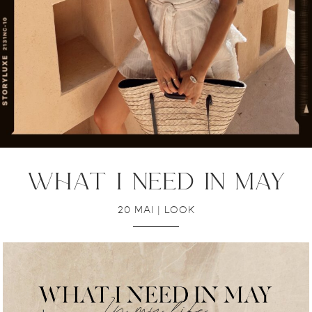
what i need in may
20 MAI
|
LOOK