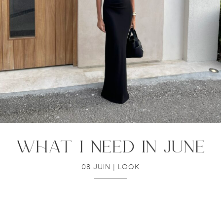
what i need in june
08 JUIN
|
LOOK