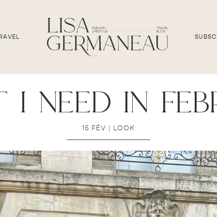
RAVEL
SUBSC
i need in fe
15 FÉV
|
LOOK