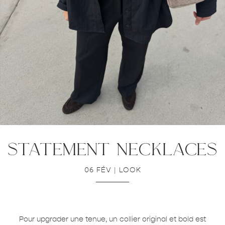
statement necklaces
06 FÉV
|
LOOK
Pour upgrader une tenue, un collier original et bold est