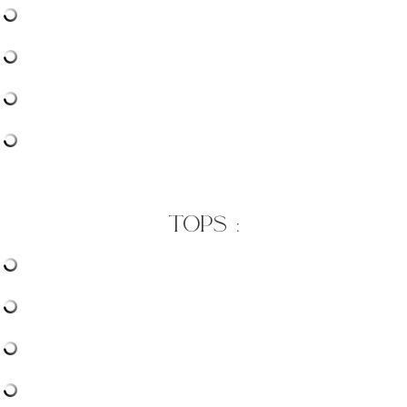
tops :