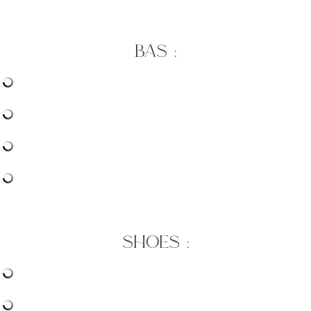
bas :
shoes :