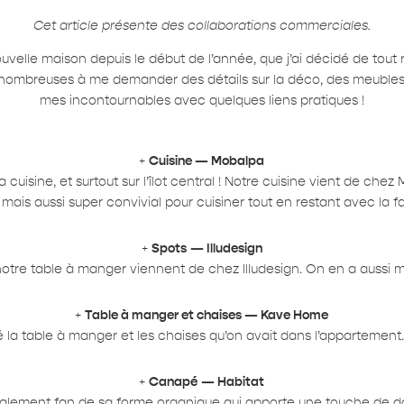
Cet article présente des collaborations commerciales.
uvelle maison depuis le début de l’année, que j’ai décidé de tout 
 nombreuses à me demander des détails sur la déco, des meubles e
mes incontournables avec quelques liens pratiques !
+
Cuisine — Mobalpa
sine, et surtout sur l’îlot central ! Notre cuisine vient de chez Mob
mais aussi super convivial pour cuisiner tout en restant avec la fam
+
Spots
— Illudesign
tre table à manger viennent de chez Illudesign. On en a aussi mis
+
Table à manger et chaises — Kave Home
rdé la table à manger et les chaises qu’on avait dans l’appartemen
+
Canapé
— Habitat
talement fan de sa forme organique qui apporte une touche de douc