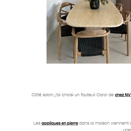
Côté salon, j’ai choisi un fauteuil Carol de
chez NV
Les
appliques en pierre
dans la maison viennent du 
une