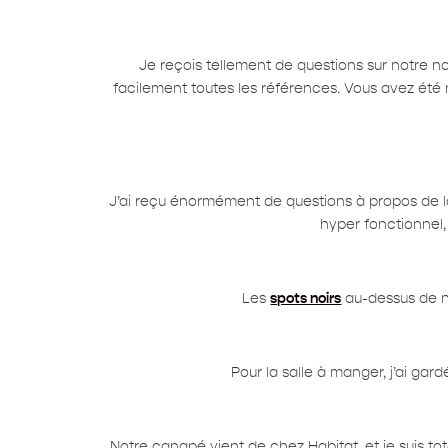
Je reçois tellement de questions sur notre no
facilement toutes les références. Vous avez été
J’ai reçu énormément de questions à propos de la cui
hyper fonctionnel, 
Les
spots noirs
au-dessus de no
Pour la salle à manger, j’ai ga
Notre canapé vient de chez Habitat, et je suis to