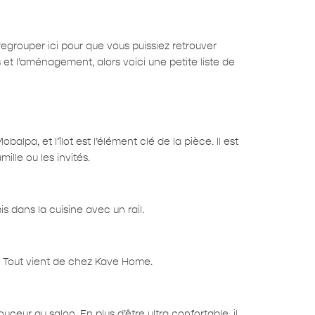
regrouper ici pour que vous puissiez retrouver
t l’aménagement, alors voici une petite liste de
alpa, et l’îlot est l’élément clé de la pièce. Il est
ille ou les invités.
 dans la cuisine avec un rail.
t. Tout vient de chez Kave Home.
eur au salon. En plus d’être ultra confortable, il