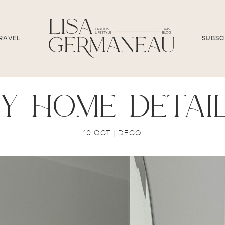
RAVEL
SUBSC
y home detai
10 OCT
|
DECO