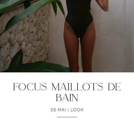
focus maillots de
bain
05 MAI
|
LOOK