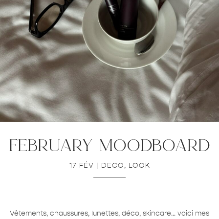
february moodboard
17 FÉV
|
DECO
,
LOOK
Vêtements, chaussures, lunettes, déco, skincare… voici mes