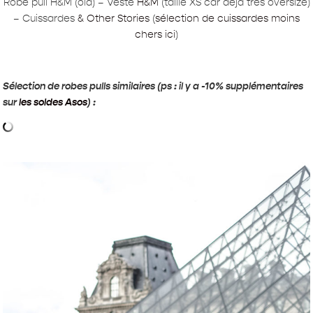
Robe pull H&M (old) – Veste
H&M
(taille XS car déjà très oversize)
– Cuissardes
& Other Stories
(
sélection de cuissardes moins
chers ici
)
Sélection de robes pulls similaires (ps : il y a -10% supplémentaires
sur
les soldes Asos
) :