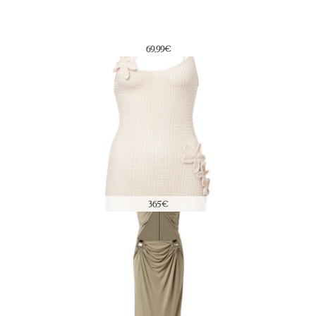
69,99€
365€