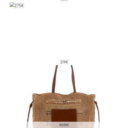
275€
49,99€