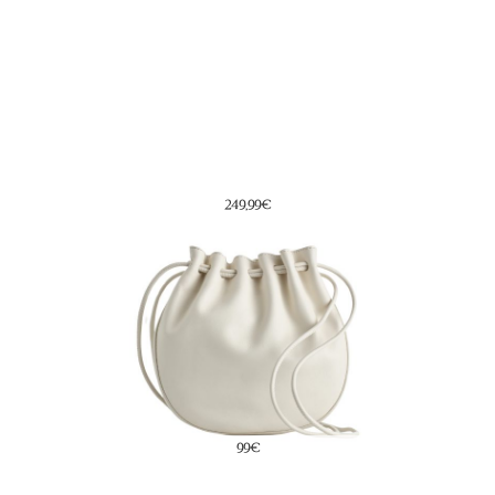
249,99€
99€