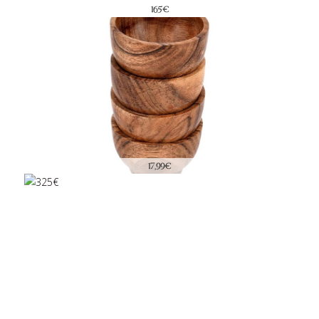
165€
17,99€