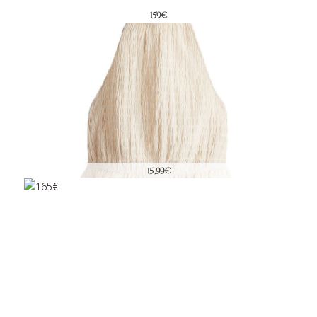
159€
15,99€