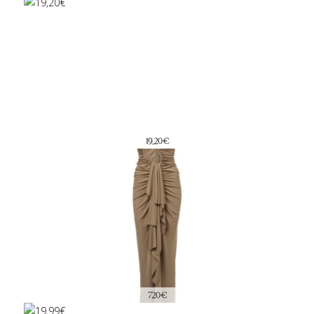
19,20€
720€