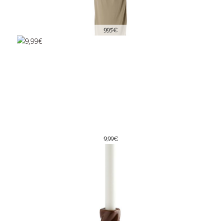
995€
9,99€