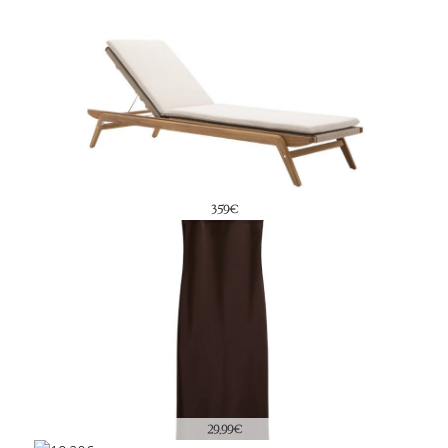
359€
29,99€